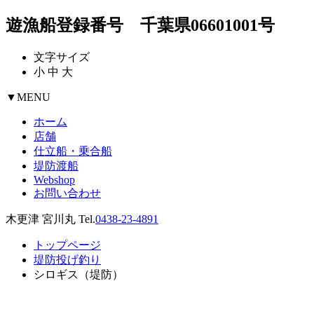
遊漁船登録番号 千葉県06601001号
文字サイズ
小
中
大
▼
MENU
ホーム
店舗
仕立船・乗合船
堤防渡船
Webshop
お問い合わせ
木更津 宮川丸 Tel.
0438-23-4891
トップページ
堤防投げ釣り
シロギス（堤防）