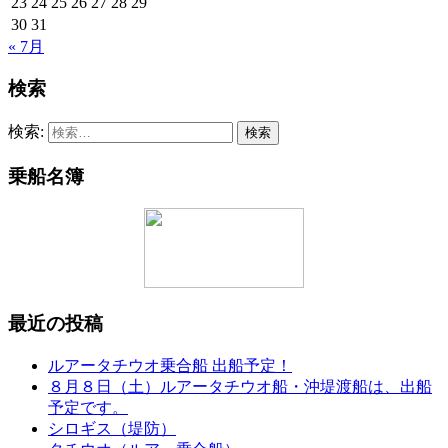
23
24
25
26
27
28
29
30
31
« 7月
検索
検索:
乗船名簿
最近の投稿
ルアータチウオ乗合船 出船予定！
８月８日（土）ルアータチウオ船・沖堤渡船は、出船
予定です。
シロギス（堤防）