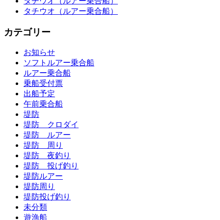
タチウオ（ルアー乗合船）
タチウオ（ルアー乗合船）
カテゴリー
お知らせ
ソフトルアー乗合船
ルアー乗合船
乗船受付票
出船予定
午前乗合船
堤防
堤防 クロダイ
堤防 ルアー
堤防 周り
堤防 夜釣り
堤防 投げ釣り
堤防ルアー
堤防周り
堤防投げ釣り
未分類
遊漁船