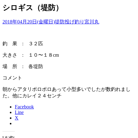
シロギス（堤防）
2018年04月20日(金曜日)
堤防投げ釣り
宮川丸
釣 果 : ３２匹
大きさ : １０〜１８cm
場 所 : 各堤防
コメント
朝からアタリポロポロあって小型多いでしたが数釣れまし
た。他にカレイ２４センチ
Facebook
Line
X
いいね: