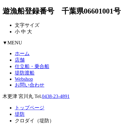
遊漁船登録番号 千葉県06601001号
文字サイズ
小
中
大
▼
MENU
ホーム
店舗
仕立船・乗合船
堤防渡船
Webshop
お問い合わせ
木更津 宮川丸 Tel.
0438-23-4891
トップページ
堤防
クロダイ（堤防）