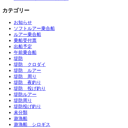
カテゴリー
お知らせ
ソフトルアー乗合船
ルアー乗合船
乗船受付票
出船予定
午前乗合船
堤防
堤防 クロダイ
堤防 ルアー
堤防 周り
堤防 夜釣り
堤防 投げ釣り
堤防ルアー
堤防周り
堤防投げ釣り
未分類
遊漁船
遊漁船 シロギス