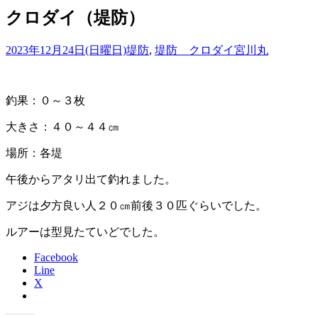
クロダイ（堤防）
2023年12月24日(日曜日)
堤防
,
堤防 クロダイ
宮川丸
釣果：０～３枚
大きさ：４０～４４㎝
場所：各堤
午後からアタリ出て釣れました。
アジは夕方良い人２０㎝前後３０匹ぐらいでした。
ルアーは型見たていどでした。
Facebook
Line
X