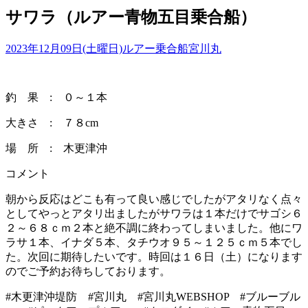
サワラ（ルアー青物五目乗合船）
2023年12月09日(土曜日)
ルアー乗合船
宮川丸
釣 果 : ０～１本
大きさ : ７８cm
場 所 : 木更津沖
コメント
朝から反応はどこも有って良い感じでしたがアタリなく点々
としてやっとアタリ出ましたがサワラは１本だけでサゴシ６
２～６８ｃｍ２本と絶不調に終わってしまいました。他にワ
ラサ１本、イナダ５本、タチウオ９５～１２５ｃｍ５本でし
た。次回に期待したいです。時回は１６日（土）になります
のでご予約お待ちしております。
#木更津沖堤防 #宮川丸 #宮川丸WEBSHOP #ブルーブル