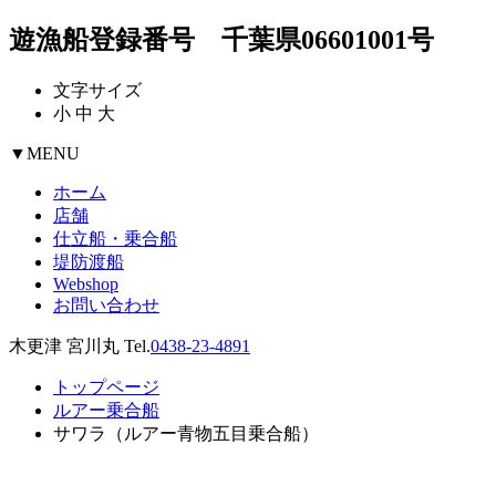
遊漁船登録番号 千葉県06601001号
文字サイズ
小
中
大
▼
MENU
ホーム
店舗
仕立船・乗合船
堤防渡船
Webshop
お問い合わせ
木更津 宮川丸 Tel.
0438-23-4891
トップページ
ルアー乗合船
サワラ（ルアー青物五目乗合船）