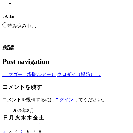
いいね:
読み込み中…
関連
Post navigation
←
マゴチ（堤防ルアー）
クロダイ（堤防）
→
コメントを残す
コメントを投稿するには
ログイン
してください。
2026年8月
日
月
火
水
木
金
土
1
2
3
4
5
6
7
8