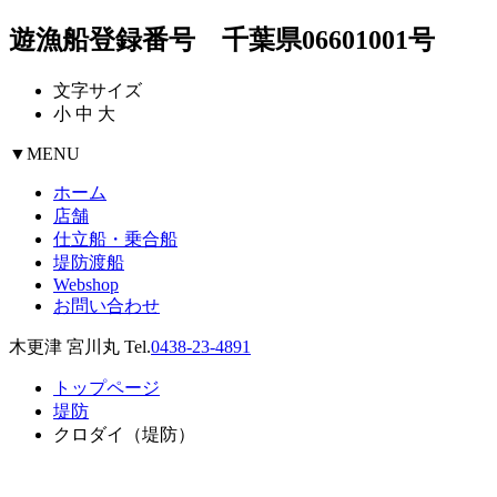
遊漁船登録番号 千葉県06601001号
文字サイズ
小
中
大
▼
MENU
ホーム
店舗
仕立船・乗合船
堤防渡船
Webshop
お問い合わせ
木更津 宮川丸 Tel.
0438-23-4891
トップページ
堤防
クロダイ（堤防）