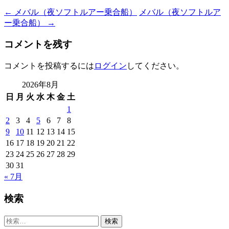
Post
←
メバル（夜ソフトルアー乗合船）
メバル（夜ソフトルア
ー乗合船）
→
navigation
コメントを残す
コメントを投稿するには
ログイン
してください。
2026年8月
日
月
火
水
木
金
土
1
2
3
4
5
6
7
8
9
10
11
12
13
14
15
16
17
18
19
20
21
22
23
24
25
26
27
28
29
30
31
« 7月
検索
検