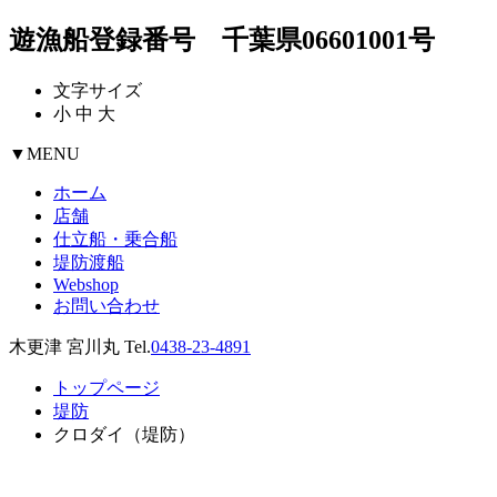
遊漁船登録番号 千葉県06601001号
文字サイズ
小
中
大
▼
MENU
ホーム
店舗
仕立船・乗合船
堤防渡船
Webshop
お問い合わせ
木更津 宮川丸 Tel.
0438-23-4891
トップページ
堤防
クロダイ（堤防）