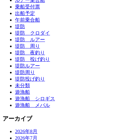
ルアー乗合船
乗船受付票
出船予定
午前乗合船
堤防
堤防 クロダイ
堤防 ルアー
堤防 周り
堤防 夜釣り
堤防 投げ釣り
堤防ルアー
堤防周り
堤防投げ釣り
未分類
遊漁船
遊漁船 シロギス
遊漁船 メバル
アーカイブ
2026年8月
2026年7月