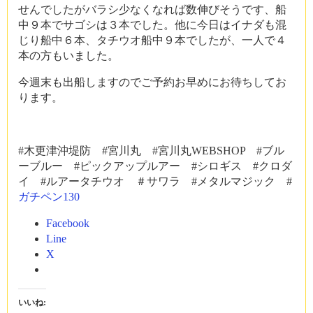
せんでしたがバラシ少なくなれば数伸びそうです、船
中９本でサゴシは３本でした。他に今日はイナダも混
じり船中６本、タチウオ船中９本でしたが、一人で４
本の方もいました。
今週末も出船しますのでご予約お早めにお待ちしてお
ります。
#木更津沖堤防 #宮川丸 #宮川丸WEBSHOP #ブル
ーブルー #ピックアップルアー #シロギス #クロダ
イ #ルアータチウオ ＃サワラ #メタルマジック #
ガチペン130
Facebook
Line
X
いいね: