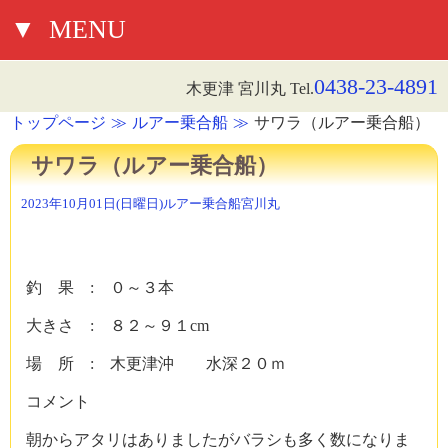
▼
MENU
0438-23-4891
木更津 宮川丸 Tel.
トップページ
ルアー乗合船
サワラ（ルアー乗合船）
サワラ（ルアー乗合船）
2023年10月01日(日曜日)
ルアー乗合船
宮川丸
釣 果 : ０～３本
大きさ : ８２～９１cm
場 所 : 木更津沖 水深２０ｍ
コメント
朝からアタリはありましたがバラシも多く数になりま