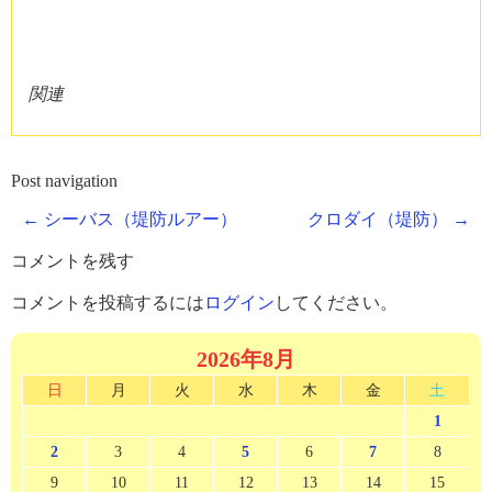
関連
Post navigation
←
シーバス（堤防ルアー）
クロダイ（堤防）
→
コメントを残す
コメントを投稿するには
ログイン
してください。
2026年8月
日
月
火
水
木
金
土
1
2
3
4
5
6
7
8
9
10
11
12
13
14
15