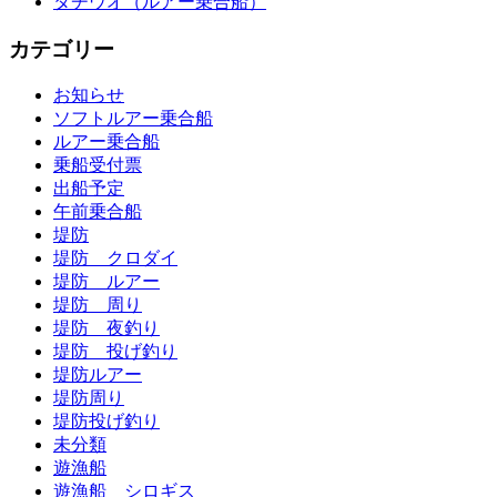
タチウオ（ルアー乗合船）
カテゴリー
お知らせ
ソフトルアー乗合船
ルアー乗合船
乗船受付票
出船予定
午前乗合船
堤防
堤防 クロダイ
堤防 ルアー
堤防 周り
堤防 夜釣り
堤防 投げ釣り
堤防ルアー
堤防周り
堤防投げ釣り
未分類
遊漁船
遊漁船 シロギス