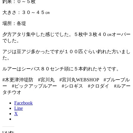
釣果：０～５枚
大きさ：３０～４５㎝
場所：各堤
夕方アタリ集中した感じでした。５枚中３枚４０㎝オーバー
でした。
アジは豆アジ多かったですが１００匹ぐらい釣れた方いまし
た。
ルアーはシーバス８０センチ頭に５本釣れたそうです。
#木更津沖堤防 #宮川丸 #宮川丸WEBSHOP #ブルーブル
ー #ピックアップルアー #シロギス #クロダイ #ルアー
タチウオ
Facebook
Line
X
いいね: