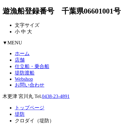
遊漁船登録番号 千葉県06601001号
文字サイズ
小
中
大
▼
MENU
ホーム
店舗
仕立船・乗合船
堤防渡船
Webshop
お問い合わせ
木更津 宮川丸 Tel.
0438-23-4891
トップページ
堤防
クロダイ（堤防）