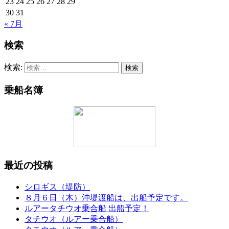
23
24
25
26
27
28
29
30
31
« 7月
検索
検索:
乗船名簿
最近の投稿
シロギス（堤防）
８月６日（木）沖堤渡船は、出船予定です。
ルアータチウオ乗合船 出船予定！
タチウオ（ルアー乗合船）