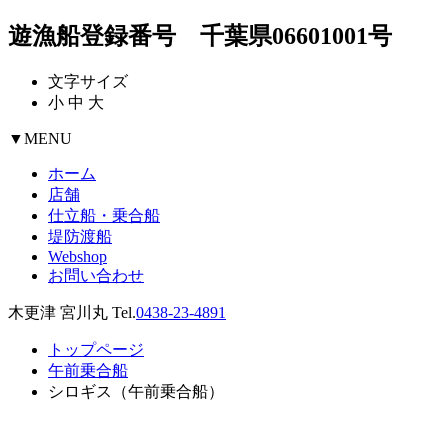
遊漁船登録番号 千葉県06601001号
文字サイズ
小
中
大
▼
MENU
ホーム
店舗
仕立船・乗合船
堤防渡船
Webshop
お問い合わせ
木更津 宮川丸 Tel.
0438-23-4891
トップページ
午前乗合船
シロギス（午前乗合船）