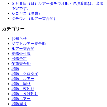
８月９日（日）ルアータチウオ船・沖堤渡船は、出船
予定です。
シロギス（堤防）
タチウオ（ルアー乗合船）
カテゴリー
お知らせ
ソフトルアー乗合船
ルアー乗合船
乗船受付票
出船予定
午前乗合船
堤防
堤防 クロダイ
堤防 ルアー
堤防 周り
堤防 夜釣り
堤防 投げ釣り
堤防ルアー
堤防周り