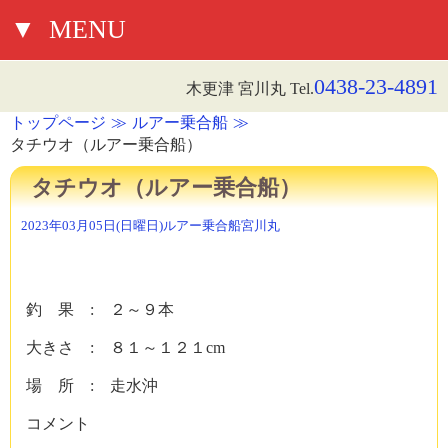
▼
MENU
0438-23-4891
木更津 宮川丸 Tel.
トップページ
ルアー乗合船
タチウオ（ルアー乗合船）
タチウオ（ルアー乗合船）
2023年03月05日(日曜日)
ルアー乗合船
宮川丸
釣 果 : ２～９本
大きさ : ８１～１２１cm
場 所 : 走水沖
コメント