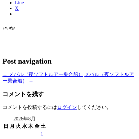
Line
X
いいね:
Post navigation
←
メバル（夜ソフトルアー乗合船）
メバル（夜ソフトルア
ー乗合船）
→
コメントを残す
コメントを投稿するには
ログイン
してください。
2026年8月
日
月
火
水
木
金
土
1