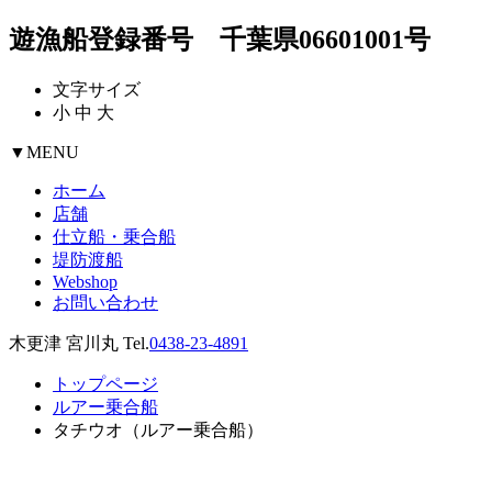
遊漁船登録番号 千葉県06601001号
文字サイズ
小
中
大
▼
MENU
ホーム
店舗
仕立船・乗合船
堤防渡船
Webshop
お問い合わせ
木更津 宮川丸 Tel.
0438-23-4891
トップページ
ルアー乗合船
タチウオ（ルアー乗合船）