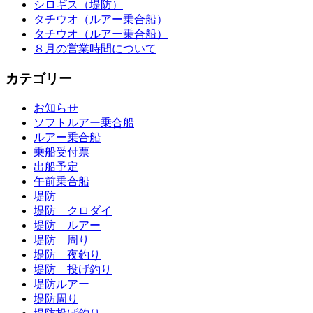
シロギス（堤防）
タチウオ（ルアー乗合船）
タチウオ（ルアー乗合船）
８月の営業時間について
カテゴリー
お知らせ
ソフトルアー乗合船
ルアー乗合船
乗船受付票
出船予定
午前乗合船
堤防
堤防 クロダイ
堤防 ルアー
堤防 周り
堤防 夜釣り
堤防 投げ釣り
堤防ルアー
堤防周り