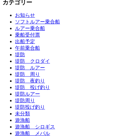
カテゴリー
お知らせ
ソフトルアー乗合船
ルアー乗合船
乗船受付票
出船予定
午前乗合船
堤防
堤防 クロダイ
堤防 ルアー
堤防 周り
堤防 夜釣り
堤防 投げ釣り
堤防ルアー
堤防周り
堤防投げ釣り
未分類
遊漁船
遊漁船 シロギス
遊漁船 メバル