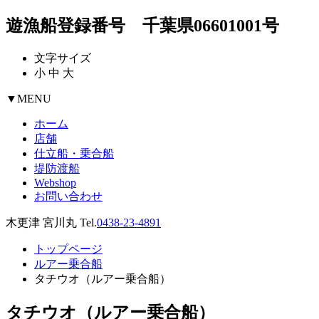
遊漁船登録番号 千葉県06601001号
文字サイズ
小
中
大
▼
MENU
ホーム
店舗
仕立船・乗合船
堤防渡船
Webshop
お問い合わせ
木更津 宮川丸 Tel.
0438-23-4891
トップページ
ルアー乗合船
タチウオ（ルアー乗合船）
タチウオ（ルアー乗合船）