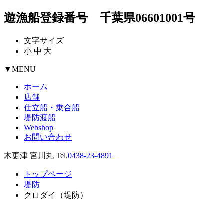
遊漁船登録番号 千葉県06601001号
文字サイズ
小
中
大
▼
MENU
ホーム
店舗
仕立船・乗合船
堤防渡船
Webshop
お問い合わせ
木更津 宮川丸 Tel.
0438-23-4891
トップページ
堤防
クロダイ（堤防）