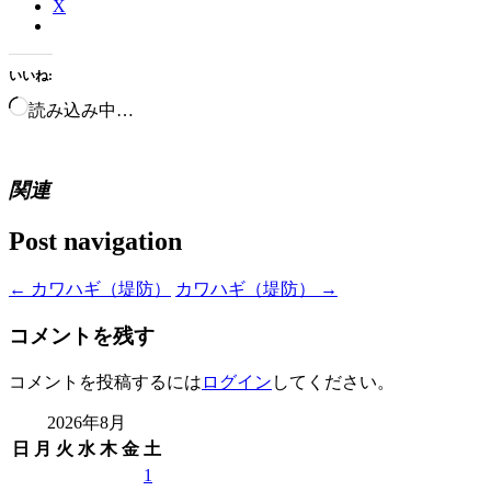
X
いいね:
読み込み中…
関連
Post navigation
←
カワハギ（堤防）
カワハギ（堤防）
→
コメントを残す
コメントを投稿するには
ログイン
してください。
2026年8月
日
月
火
水
木
金
土
1