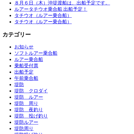
８月６日（木）沖堤渡船は、出船予定です。
ルアータチウオ乗合船 出船予定！
タチウオ（ルアー乗合船）
タチウオ（ルアー乗合船）
カテゴリー
お知らせ
ソフトルアー乗合船
ルアー乗合船
乗船受付票
出船予定
午前乗合船
堤防
堤防 クロダイ
堤防 ルアー
堤防 周り
堤防 夜釣り
堤防 投げ釣り
堤防ルアー
堤防周り