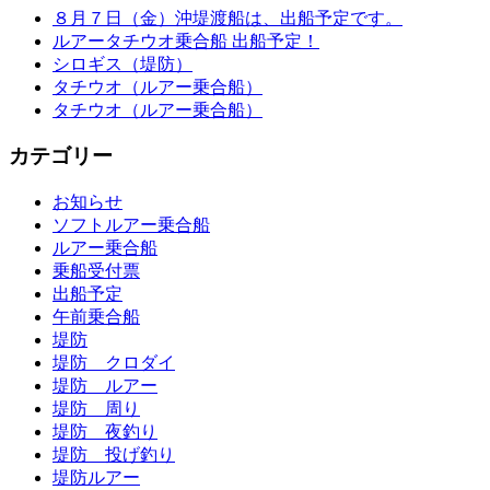
８月７日（金）沖堤渡船は、出船予定です。
ルアータチウオ乗合船 出船予定！
シロギス（堤防）
タチウオ（ルアー乗合船）
タチウオ（ルアー乗合船）
カテゴリー
お知らせ
ソフトルアー乗合船
ルアー乗合船
乗船受付票
出船予定
午前乗合船
堤防
堤防 クロダイ
堤防 ルアー
堤防 周り
堤防 夜釣り
堤防 投げ釣り
堤防ルアー