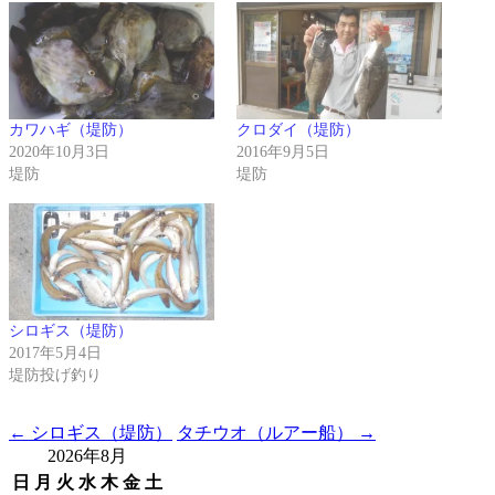
カワハギ（堤防）
クロダイ（堤防）
2020年10月3日
2016年9月5日
堤防
堤防
シロギス（堤防）
2017年5月4日
堤防投げ釣り
Post
←
シロギス（堤防）
タチウオ（ルアー船）
→
2026年8月
navigation
日
月
火
水
木
金
土