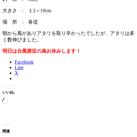
大きさ : １2～19cm
場 所 : 各堤
朝から風がありアタリを取り辛かったでしたが、アタリは多
く数伸びました。
明日は台風接近の為お休みします！
Facebook
Line
X
いいね:
読
み
込
み
中…
関連