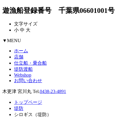
遊漁船登録番号 千葉県06601001号
文字サイズ
小
中
大
▼
MENU
ホーム
店舗
仕立船・乗合船
堤防渡船
Webshop
お問い合わせ
木更津 宮川丸 Tel.
0438-23-4891
トップページ
堤防
シロギス（堤防）