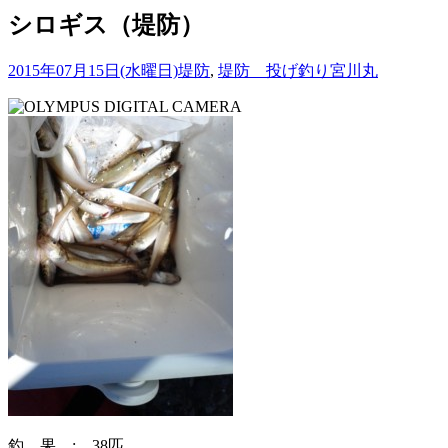
シロギス（堤防）
2015年07月15日(水曜日)
堤防
,
堤防 投げ釣り
宮川丸
釣 果 : 38匹