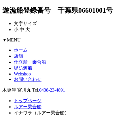
遊漁船登録番号 千葉県06601001号
文字サイズ
小
中
大
▼
MENU
ホーム
店舗
仕立船・乗合船
堤防渡船
Webshop
お問い合わせ
木更津 宮川丸 Tel.
0438-23-4891
トップページ
ルアー乗合船
イナワラ（ルアー乗合船）