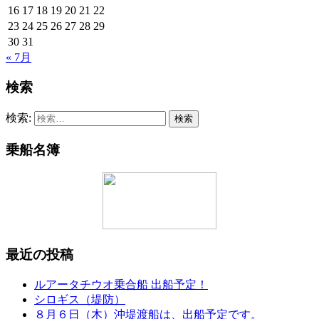
16
17
18
19
20
21
22
23
24
25
26
27
28
29
30
31
« 7月
検索
検索:
乗船名簿
最近の投稿
ルアータチウオ乗合船 出船予定！
シロギス（堤防）
８月６日（木）沖堤渡船は、出船予定です。