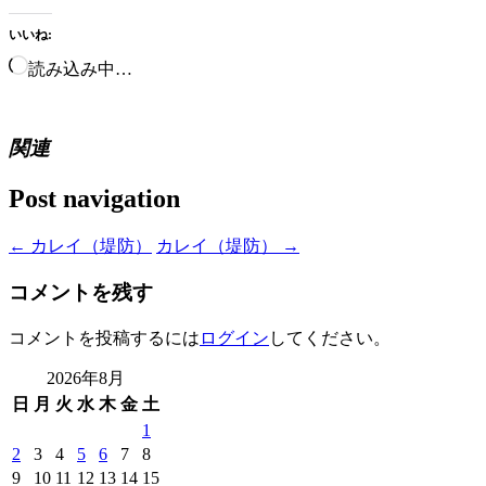
いいね:
読み込み中…
関連
Post navigation
←
カレイ（堤防）
カレイ（堤防）
→
コメントを残す
コメントを投稿するには
ログイン
してください。
2026年8月
日
月
火
水
木
金
土
1
2
3
4
5
6
7
8
9
10
11
12
13
14
15