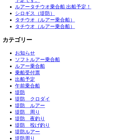
予定です。
ルアータチウオ乗合船 出船予定！
シロギス（堤防）
タチウオ（ルアー乗合船）
タチウオ（ルアー乗合船）
カテゴリー
お知らせ
ソフトルアー乗合船
ルアー乗合船
乗船受付票
出船予定
午前乗合船
堤防
堤防 クロダイ
堤防 ルアー
堤防 周り
堤防 夜釣り
堤防 投げ釣り
堤防ルアー
堤防周り