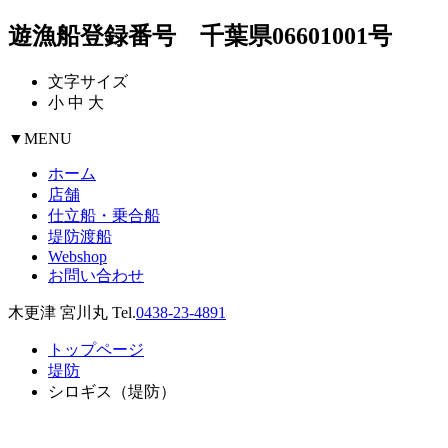
遊漁船登録番号 千葉県06601001号
文字サイズ
小
中
大
▼
MENU
ホーム
店舗
仕立船・乗合船
堤防渡船
Webshop
お問い合わせ
木更津 宮川丸 Tel.
0438-23-4891
トップページ
堤防
シロギス（堤防）