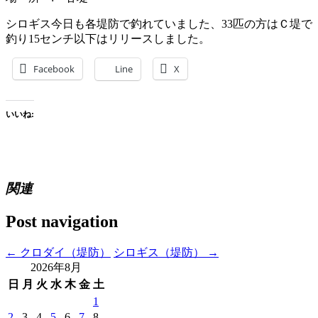
シロギス今日も各堤防で釣れていました、33匹の方はＣ堤で
釣り15センチ以下はリリースしました。
Facebook
Line
X
いいね:
関連
Post navigation
←
クロダイ（堤防）
シロギス（堤防）
→
2026年8月
日
月
火
水
木
金
土
1
2
3
4
5
6
7
8