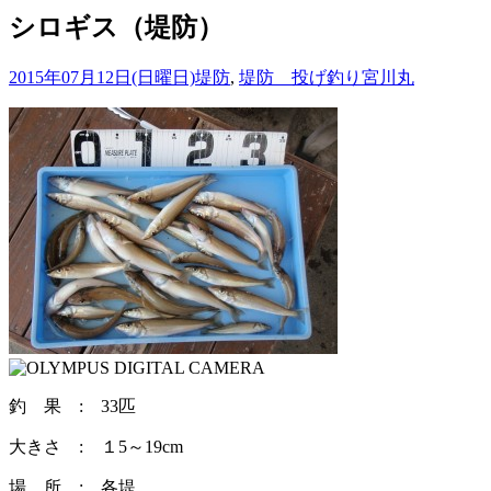
シロギス（堤防）
2015年07月12日(日曜日)
堤防
,
堤防 投げ釣り
宮川丸
釣 果 : 33匹
大きさ : １5～19cm
場 所 : 各堤