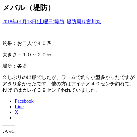
メバル（堤防）
2018年01月13日(土曜日)
堤防
,
堤防周り
宮川丸
釣果：お二人で４０匹
大きさ：１０～２０㎝
場所：各堤
久しぶりの出船でしたが、ワームで釣り小型多かったですが
アタリ多かったです。他の方はアイナメ４０センチ釣れて、
投げではカレイ３９センチ釣れていました。
Facebook
Line
X
いいね: