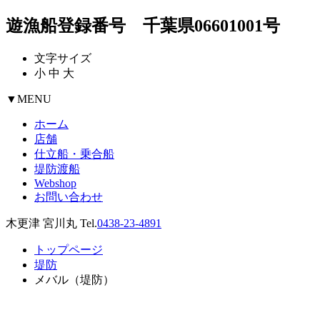
遊漁船登録番号 千葉県06601001号
文字サイズ
小
中
大
▼
MENU
ホーム
店舗
仕立船・乗合船
堤防渡船
Webshop
お問い合わせ
木更津 宮川丸 Tel.
0438-23-4891
トップページ
堤防
メバル（堤防）