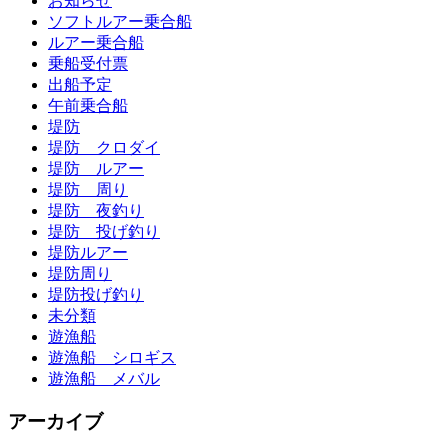
お知らせ
ソフトルアー乗合船
ルアー乗合船
乗船受付票
出船予定
午前乗合船
堤防
堤防 クロダイ
堤防 ルアー
堤防 周り
堤防 夜釣り
堤防 投げ釣り
堤防ルアー
堤防周り
堤防投げ釣り
未分類
遊漁船
遊漁船 シロギス
遊漁船 メバル
アーカイブ