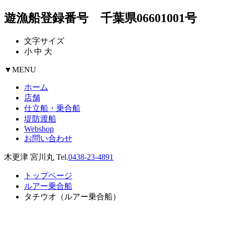
遊漁船登録番号 千葉県06601001号
文字サイズ
小
中
大
▼
MENU
ホーム
店舗
仕立船・乗合船
堤防渡船
Webshop
お問い合わせ
木更津 宮川丸 Tel.
0438-23-4891
トップページ
ルアー乗合船
タチウオ（ルアー乗合船）