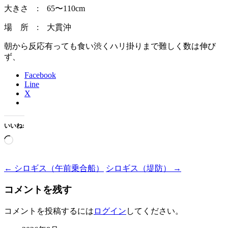
大きさ : 65〜110cm
場 所 : 大貫沖
朝から反応有っても食い渋くハリ掛りまで難しく数は伸び
ず、
Facebook
Line
X
いいね:
読
み
込
Post
←
シロギス（午前乗合船）
シロギス（堤防）
→
み
navigation
中…
コメントを残す
コメントを投稿するには
ログイン
してください。