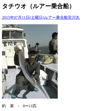
タチウオ（ルアー乗合船）
2015年07月11日(土曜日)
ルアー乗合船
宮川丸
釣 果 : 0〜11匹