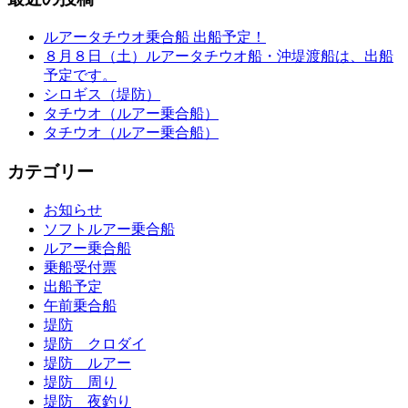
ルアータチウオ乗合船 出船予定！
８月８日（土）ルアータチウオ船・沖堤渡船は、出船
予定です。
シロギス（堤防）
タチウオ（ルアー乗合船）
タチウオ（ルアー乗合船）
カテゴリー
お知らせ
ソフトルアー乗合船
ルアー乗合船
乗船受付票
出船予定
午前乗合船
堤防
堤防 クロダイ
堤防 ルアー
堤防 周り
堤防 夜釣り