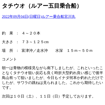
タチウオ（ルアー五目乗合船）
2022年09月04日(日曜日)
ルアー乗合船
宮川丸
釣 果 : ４～２０本
大きさ : ７３～１２５cm
場 所 : 富津沖／走水沖 水深 １５ｍ～５０ｍ
コメント
朝一は青物の模様見ながら南下しましたが、これといったこ
となくタチウオ狙い反応も良く時折大型釣れ良い感じで後半
鳥山有って狙いましたが、今日もイナダ何本か釣れただけで
したが、サワラの跳ねは見られました。これから期待したい
です。
次回は１０日（土）、１１日（日）予定しております。