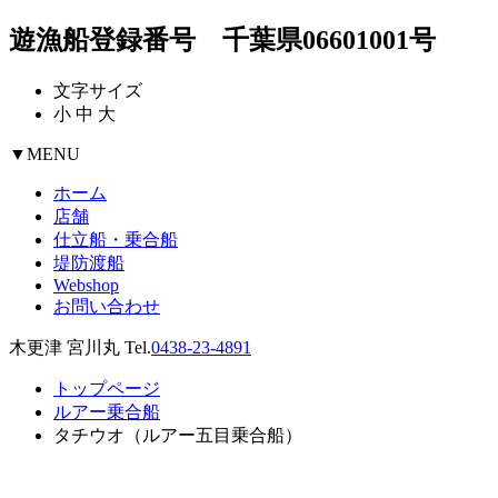
遊漁船登録番号 千葉県06601001号
文字サイズ
小
中
大
▼
MENU
ホーム
店舗
仕立船・乗合船
堤防渡船
Webshop
お問い合わせ
木更津 宮川丸 Tel.
0438-23-4891
トップページ
ルアー乗合船
タチウオ（ルアー五目乗合船）