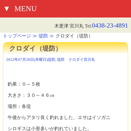
▼
MENU
0438-23-4891
木更津 宮川丸 Tel.
トップページ
堤防
クロダイ（堤防）
クロダイ（堤防）
2022年07月28日(木曜日)
堤防
,
堤防 クロダイ
宮川丸
釣果：０～５枚
大きさ：３０～４６㎝
場所：各堤
午後からアタリ良く釣れました、エサはイソガニ
シロギスは小形多いが釣れていました。