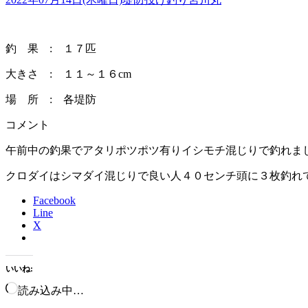
釣 果 : １７匹
大きさ : １１～１６cm
場 所 : 各堤防
コメント
午前中の釣果でアタリポツポツ有りイシモチ混じりで釣れま
クロダイはシマダイ混じりで良い人４０センチ頭に３枚釣れ
Facebook
Line
X
いいね:
読み込み中…