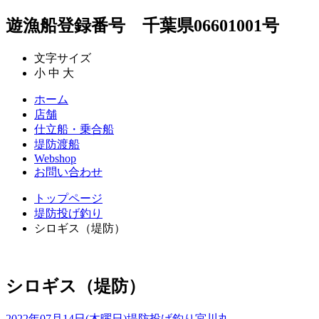
遊漁船登録番号 千葉県06601001号
文字サイズ
小
中
大
ホーム
店舗
仕立船・乗合船
堤防渡船
Webshop
お問い合わせ
トップページ
堤防投げ釣り
シロギス（堤防）
シロギス（堤防）
2022年07月14日(木曜日)
堤防投げ釣り
宮川丸