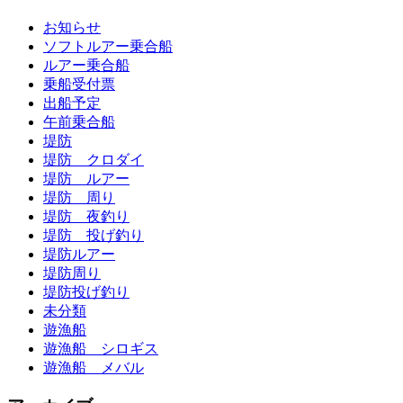
お知らせ
ソフトルアー乗合船
ルアー乗合船
乗船受付票
出船予定
午前乗合船
堤防
堤防 クロダイ
堤防 ルアー
堤防 周り
堤防 夜釣り
堤防 投げ釣り
堤防ルアー
堤防周り
堤防投げ釣り
未分類
遊漁船
遊漁船 シロギス
遊漁船 メバル