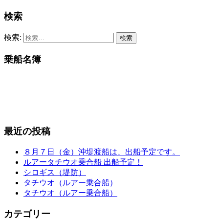
検索
検索:
乗船名簿
最近の投稿
８月７日（金）沖堤渡船は、出船予定です。
ルアータチウオ乗合船 出船予定！
シロギス（堤防）
タチウオ（ルアー乗合船）
タチウオ（ルアー乗合船）
カテゴリー