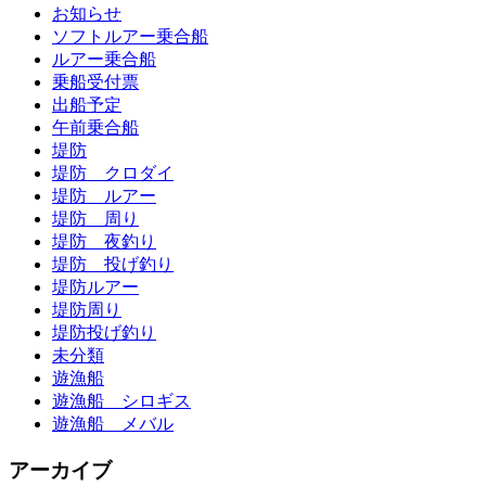
お知らせ
ソフトルアー乗合船
ルアー乗合船
乗船受付票
出船予定
午前乗合船
堤防
堤防 クロダイ
堤防 ルアー
堤防 周り
堤防 夜釣り
堤防 投げ釣り
堤防ルアー
堤防周り
堤防投げ釣り
未分類
遊漁船
遊漁船 シロギス
遊漁船 メバル
アーカイブ