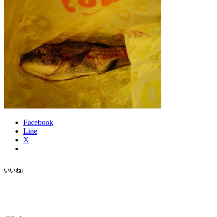
Facebook
Line
X
いいね: