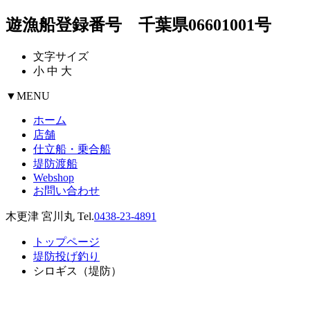
遊漁船登録番号 千葉県06601001号
文字サイズ
小
中
大
▼
MENU
ホーム
店舗
仕立船・乗合船
堤防渡船
Webshop
お問い合わせ
木更津 宮川丸 Tel.
0438-23-4891
トップページ
堤防投げ釣り
シロギス（堤防）