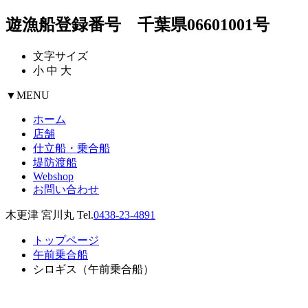
遊漁船登録番号 千葉県06601001号
文字サイズ
小
中
大
▼
MENU
ホーム
店舗
仕立船・乗合船
堤防渡船
Webshop
お問い合わせ
木更津 宮川丸 Tel.
0438-23-4891
トップページ
午前乗合船
シロギス（午前乗合船）