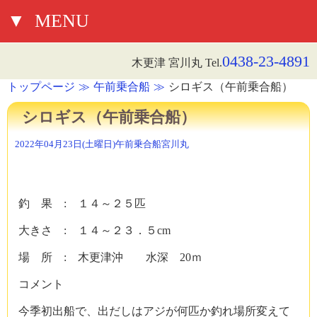
▼
MENU
0438-23-4891
木更津 宮川丸 Tel.
トップページ
午前乗合船
シロギス（午前乗合船）
シロギス（午前乗合船）
2022年04月23日(土曜日)
午前乗合船
宮川丸
釣 果 : １４～２５匹
大きさ : １４～２３．５cm
場 所 : 木更津沖 水深 20ｍ
コメント
今季初出船で、出だしはアジが何匹か釣れ場所変えて