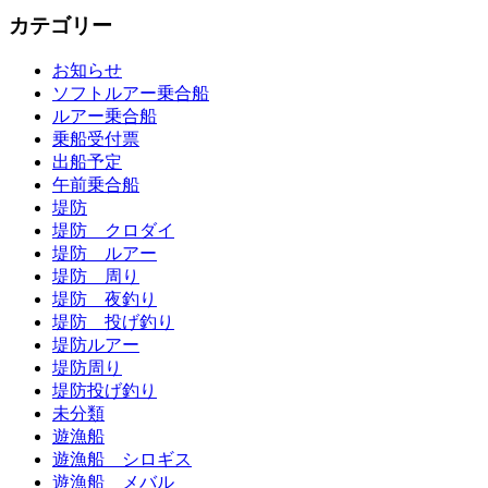
カテゴリー
お知らせ
ソフトルアー乗合船
ルアー乗合船
乗船受付票
出船予定
午前乗合船
堤防
堤防 クロダイ
堤防 ルアー
堤防 周り
堤防 夜釣り
堤防 投げ釣り
堤防ルアー
堤防周り
堤防投げ釣り
未分類
遊漁船
遊漁船 シロギス
遊漁船 メバル