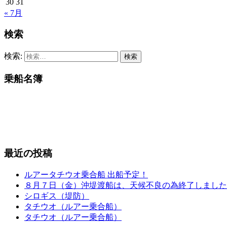
30
31
« 7月
検索
検索:
乗船名簿
最近の投稿
ルアータチウオ乗合船 出船予定！
８月７日（金）沖堤渡船は、天候不良の為終了しました
シロギス（堤防）
タチウオ（ルアー乗合船）
タチウオ（ルアー乗合船）