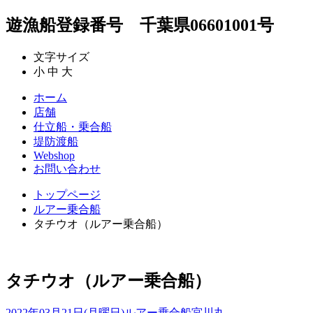
遊漁船登録番号 千葉県06601001号
文字サイズ
小
中
大
ホーム
店舗
仕立船・乗合船
堤防渡船
Webshop
お問い合わせ
トップページ
ルアー乗合船
タチウオ（ルアー乗合船）
タチウオ（ルアー乗合船）
2022年03月21日(月曜日)
ルアー乗合船
宮川丸