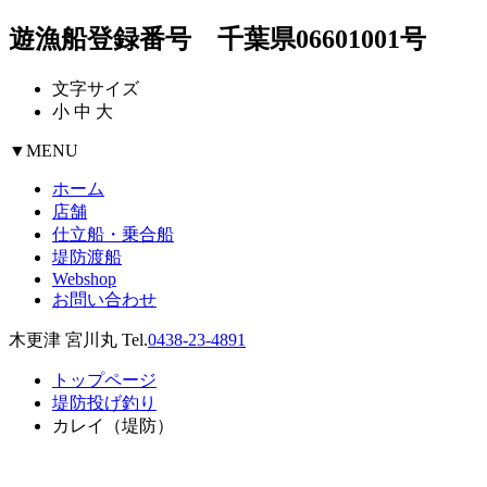
遊漁船登録番号 千葉県06601001号
文字サイズ
小
中
大
▼
MENU
ホーム
店舗
仕立船・乗合船
堤防渡船
Webshop
お問い合わせ
木更津 宮川丸 Tel.
0438-23-4891
トップページ
堤防投げ釣り
カレイ（堤防）