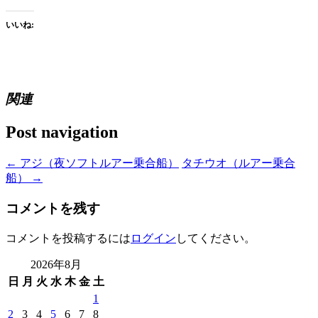
いいね:
関連
Post navigation
←
アジ（夜ソフトルアー乗合船）
タチウオ（ルアー乗合
船）
→
コメントを残す
コメントを投稿するには
ログイン
してください。
2026年8月
日
月
火
水
木
金
土
1
2
3
4
5
6
7
8