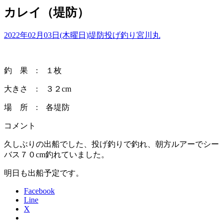
カレイ（堤防）
2022年02月03日(木曜日)
堤防投げ釣り
宮川丸
釣 果 : １枚
大きさ : ３２cm
場 所 : 各堤防
コメント
久しぶりの出船でした、投げ釣りで釣れ、朝方ルアーでシー
バス７０cm釣れていました。
明日も出船予定です。
Facebook
Line
X