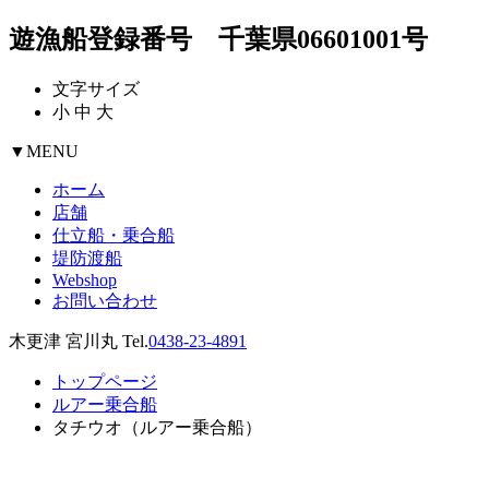
遊漁船登録番号 千葉県06601001号
文字サイズ
小
中
大
▼
MENU
ホーム
店舗
仕立船・乗合船
堤防渡船
Webshop
お問い合わせ
木更津 宮川丸 Tel.
0438-23-4891
トップページ
ルアー乗合船
タチウオ（ルアー乗合船）