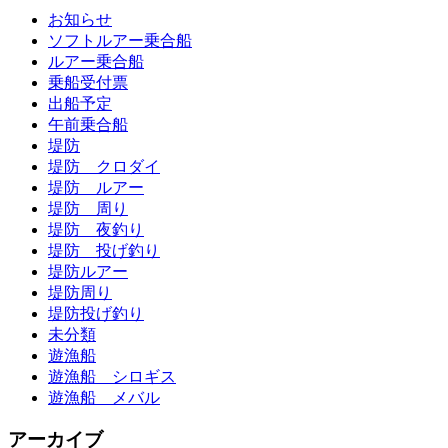
お知らせ
ソフトルアー乗合船
ルアー乗合船
乗船受付票
出船予定
午前乗合船
堤防
堤防 クロダイ
堤防 ルアー
堤防 周り
堤防 夜釣り
堤防 投げ釣り
堤防ルアー
堤防周り
堤防投げ釣り
未分類
遊漁船
遊漁船 シロギス
遊漁船 メバル
アーカイブ