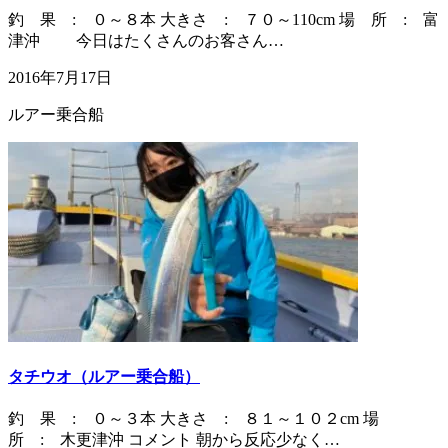
釣 果 : ０～８本 大きさ : ７０～110cm 場 所 : 富
津沖 今日はたくさんのお客さん…
2016年7月17日
ルアー乗合船
タチウオ（ルアー乗合船）
釣 果 : ０～３本 大きさ : ８１～１０２cm 場
所 : 木更津沖 コメント 朝から反応少なく…