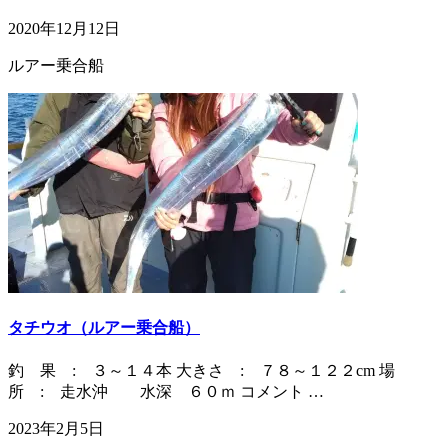
2020年12月12日
ルアー乗合船
タチウオ（ルアー乗合船）
釣 果 : ３～１４本 大きさ : ７８～１２２cm 場
所 : 走水沖 水深 ６０ｍ コメント …
2023年2月5日