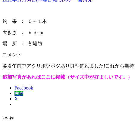
釣 果 : ０～１本
大きさ : ９３cm
場 所 : 各堤防
コメント
各堤午前中アタリポツポツあり良型釣れました!これから期待
追加写真があればここに掲載（サイズ中が好ましいです。
）
Facebook
Line
X
いいね: