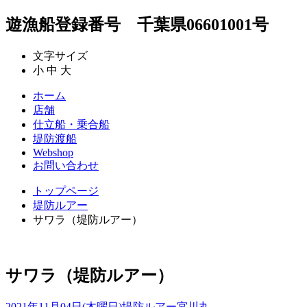
遊漁船登録番号 千葉県06601001号
文字サイズ
小
中
大
ホーム
店舗
仕立船・乗合船
堤防渡船
Webshop
お問い合わせ
トップページ
堤防ルアー
サワラ（堤防ルアー）
サワラ（堤防ルアー）
2021年11月04日(木曜日)
堤防ルアー
宮川丸