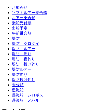
お知らせ
ソフトルアー乗合船
ルアー乗合船
乗船受付票
出船予定
午前乗合船
堤防
堤防 クロダイ
堤防 ルアー
堤防 周り
堤防 夜釣り
堤防 投げ釣り
堤防ルアー
堤防周り
堤防投げ釣り
未分類
遊漁船
遊漁船 シロギス
遊漁船 メバル