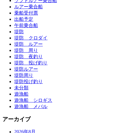
ソフトルアー乗合船
ルアー乗合船
乗船受付票
出船予定
午前乗合船
堤防
堤防 クロダイ
堤防 ルアー
堤防 周り
堤防 夜釣り
堤防 投げ釣り
堤防ルアー
堤防周り
堤防投げ釣り
未分類
遊漁船
遊漁船 シロギス
遊漁船 メバル
アーカイブ
2026年8月