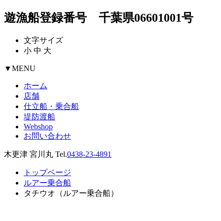
遊漁船登録番号 千葉県06601001号
文字サイズ
小
中
大
▼
MENU
ホーム
店舗
仕立船・乗合船
堤防渡船
Webshop
お問い合わせ
木更津 宮川丸 Tel.
0438-23-4891
トップページ
ルアー乗合船
タチウオ（ルアー乗合船）