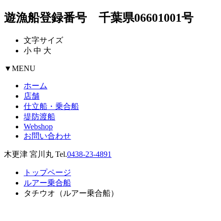
遊漁船登録番号 千葉県06601001号
文字サイズ
小
中
大
▼
MENU
ホーム
店舗
仕立船・乗合船
堤防渡船
Webshop
お問い合わせ
木更津 宮川丸 Tel.
0438-23-4891
トップページ
ルアー乗合船
タチウオ（ルアー乗合船）