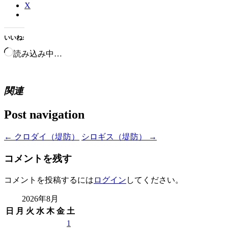
X
いいね:
読み込み中…
関連
Post navigation
←
クロダイ（堤防）
シロギス（堤防）
→
コメントを残す
コメントを投稿するには
ログイン
してください。
2026年8月
日
月
火
水
木
金
土
1