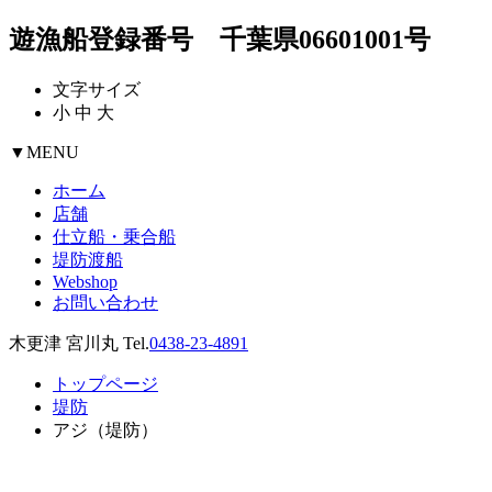
遊漁船登録番号 千葉県06601001号
文字サイズ
小
中
大
▼
MENU
ホーム
店舗
仕立船・乗合船
堤防渡船
Webshop
お問い合わせ
木更津 宮川丸 Tel.
0438-23-4891
トップページ
堤防
アジ（堤防）