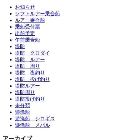
お知らせ
ソフトルアー乗合船
ルアー乗合船
乗船受付票
出船予定
午前乗合船
堤防
堤防 クロダイ
堤防 ルアー
堤防 周り
堤防 夜釣り
堤防 投げ釣り
堤防ルアー
堤防周り
堤防投げ釣り
未分類
遊漁船
遊漁船 シロギス
遊漁船 メバル
アーカイブ