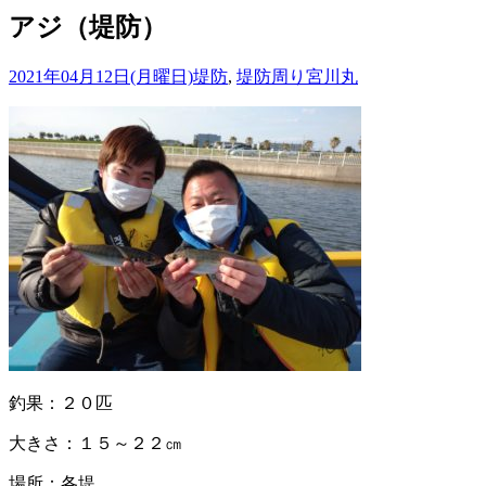
アジ（堤防）
2021年04月12日(月曜日)
堤防
,
堤防周り
宮川丸
釣果：２０匹
大きさ：１５～２２㎝
場所：各堤