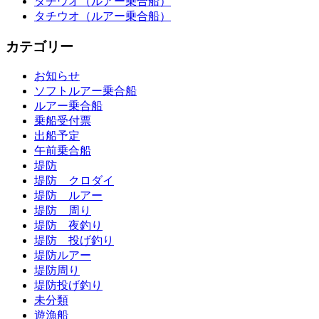
タチウオ（ルアー乗合船）
タチウオ（ルアー乗合船）
カテゴリー
お知らせ
ソフトルアー乗合船
ルアー乗合船
乗船受付票
出船予定
午前乗合船
堤防
堤防 クロダイ
堤防 ルアー
堤防 周り
堤防 夜釣り
堤防 投げ釣り
堤防ルアー
堤防周り
堤防投げ釣り
未分類
遊漁船