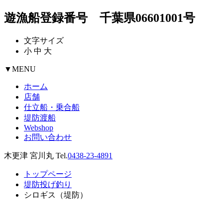
遊漁船登録番号 千葉県06601001号
文字サイズ
小
中
大
▼
MENU
ホーム
店舗
仕立船・乗合船
堤防渡船
Webshop
お問い合わせ
木更津 宮川丸 Tel.
0438-23-4891
トップページ
堤防投げ釣り
シロギス（堤防）