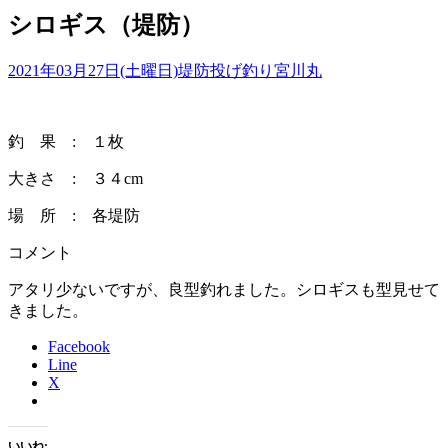
シロギス（堤防）
2021年03月27日(土曜日)
堤防投げ釣り
宮川丸
釣 果 : １枚
大きさ : ３４cm
場 所 : 各堤防
コメント
アタリ少ないですが、良型釣れました。シロギスも型見せて
きました。
Facebook
Line
X
いいね: