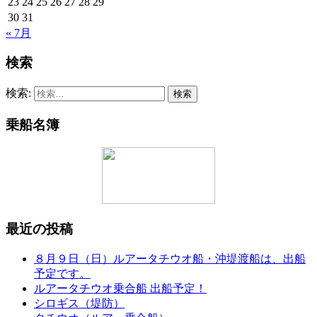
23
24
25
26
27
28
29
30
31
« 7月
検索
検索:
乗船名簿
最近の投稿
８月９日（日）ルアータチウオ船・沖堤渡船は、出船
予定です。
ルアータチウオ乗合船 出船予定！
シロギス（堤防）