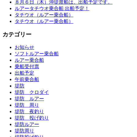
８月６日（木）沖堤渡船は、出船予定です。
ルアータチウオ乗合船 出船予定！
タチウオ（ルアー乗合船）
タチウオ（ルアー乗合船）
カテゴリー
お知らせ
ソフトルアー乗合船
ルアー乗合船
乗船受付票
出船予定
午前乗合船
堤防
堤防 クロダイ
堤防 ルアー
堤防 周り
堤防 夜釣り
堤防 投げ釣り
堤防ルアー
堤防周り