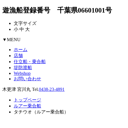
遊漁船登録番号 千葉県06601001号
文字サイズ
小
中
大
▼
MENU
ホーム
店舗
仕立船・乗合船
堤防渡船
Webshop
お問い合わせ
木更津 宮川丸 Tel.
0438-23-4891
トップページ
ルアー乗合船
タチウオ（ルアー乗合船）