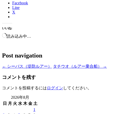
Facebook
Line
X
いいね:
読み込み中…
Post navigation
←
シーバス（堤防ルアー）
タチウオ（ルアー乗合船）
→
コメントを残す
コメントを投稿するには
ログイン
してください。
2026年8月
日
月
火
水
木
金
土
1