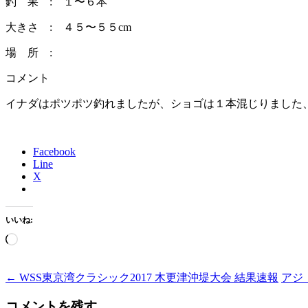
釣 果 : １〜６本
大きさ : ４５〜５５cm
場 所 :
コメント
イナダはポツポツ釣れましたが、ショゴは１本混じりました
Facebook
Line
X
いいね:
読
み
込
Post
←
WSS東京湾クラシック2017 木更津沖堤大会 結果速報
アジ
み
navigation
中…
コメントを残す