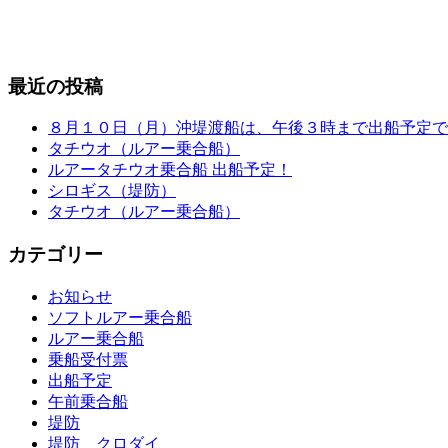
最近の投稿
８月１０日（月）沖堤渡船は、午後３時まで出船予定で
タチウオ（ルアー乗合船）
ルアータチウオ乗合船 出船予定！
シロギス（堤防）
タチウオ（ルアー乗合船）
カテゴリー
お知らせ
ソフトルアー乗合船
ルアー乗合船
乗船受付票
出船予定
午前乗合船
堤防
堤防 クロダイ