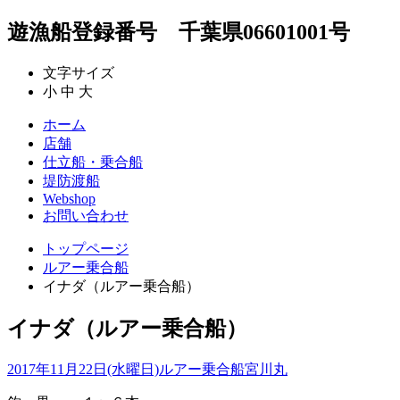
遊漁船登録番号 千葉県06601001号
文字サイズ
小
中
大
ホーム
店舗
仕立船・乗合船
堤防渡船
Webshop
お問い合わせ
トップページ
ルアー乗合船
イナダ（ルアー乗合船）
イナダ（ルアー乗合船）
2017年11月22日(水曜日)
ルアー乗合船
宮川丸