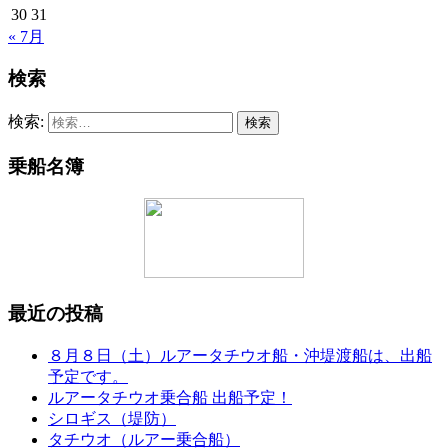
30
31
« 7月
検索
検索:
乗船名簿
最近の投稿
８月８日（土）ルアータチウオ船・沖堤渡船は、出船
予定です。
ルアータチウオ乗合船 出船予定！
シロギス（堤防）
タチウオ（ルアー乗合船）