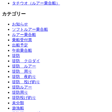
タチウオ（ルアー乗合船）
カテゴリー
お知らせ
ソフトルアー乗合船
ルアー乗合船
乗船受付票
出船予定
午前乗合船
堤防
堤防 クロダイ
堤防 ルアー
堤防 周り
堤防 夜釣り
堤防 投げ釣り
堤防ルアー
堤防周り
堤防投げ釣り
未分類
遊漁船