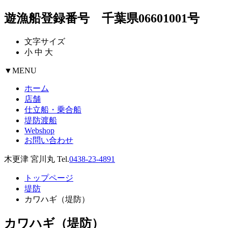
遊漁船登録番号 千葉県06601001号
文字サイズ
小
中
大
▼
MENU
ホーム
店舗
仕立船・乗合船
堤防渡船
Webshop
お問い合わせ
木更津 宮川丸 Tel.
0438-23-4891
トップページ
堤防
カワハギ（堤防）
カワハギ（堤防）