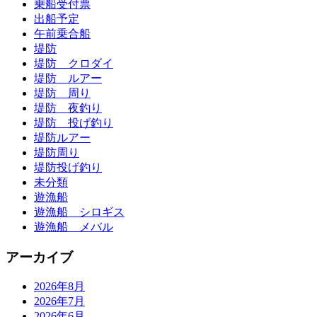
乗船受付票
出船予定
午前乗合船
堤防
堤防 クロダイ
堤防 ルアー
堤防 周り
堤防 夜釣り
堤防 投げ釣り
堤防ルアー
堤防周り
堤防投げ釣り
未分類
遊漁船
遊漁船 シロギス
遊漁船 メバル
アーカイブ
2026年8月
2026年7月
2026年6月