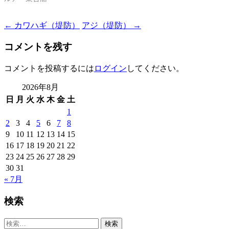
Post
←
カワハギ（堤防）
アジ（堤防）
→
navigation
コメントを残す
コメントを投稿するには
ログイン
してください。
2026年8月
日
月
火
水
木
金
土
1
2
3
4
5
6
7
8
9
10
11
12
13
14
15
16
17
18
19
20
21
22
23
24
25
26
27
28
29
30
31
« 7月
検索
検