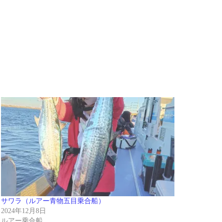
サワラ（ルアー青物五目乗合船）
2024年12月8日
ルアー乗合船