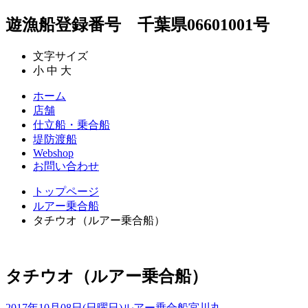
遊漁船登録番号 千葉県06601001号
文字サイズ
小
中
大
ホーム
店舗
仕立船・乗合船
堤防渡船
Webshop
お問い合わせ
トップページ
ルアー乗合船
タチウオ（ルアー乗合船）
タチウオ（ルアー乗合船）
2017年10月08日(日曜日)
ルアー乗合船
宮川丸