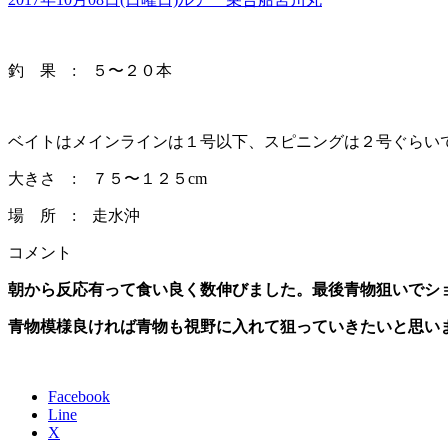
釣 果 : ５〜２０本
ベイトはメインラインは１号以下、スピニングは２号ぐらい
大きさ : ７５〜１２５cm
場 所 : 走水沖
コメント
朝から反応有って食い良く数伸びました。最後青物狙いでシ
青物模様良ければ青物も視野に入れて狙っていきたいと思い
Facebook
Line
X