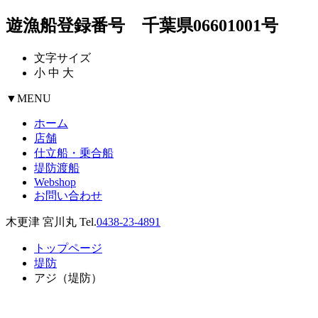
遊漁船登録番号 千葉県06601001号
文字サイズ
小
中
大
▼
MENU
ホーム
店舗
仕立船・乗合船
堤防渡船
Webshop
お問い合わせ
木更津 宮川丸 Tel.
0438-23-4891
トップページ
堤防
アジ（堤防）