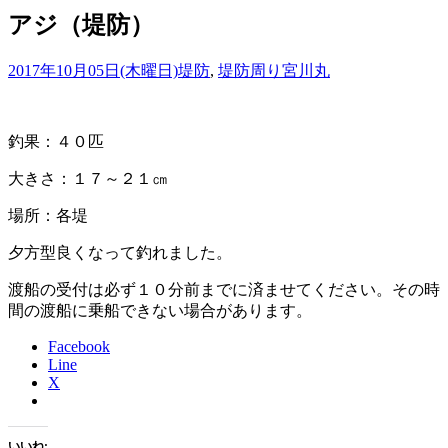
アジ（堤防）
2017年10月05日(木曜日)
堤防
,
堤防周り
宮川丸
釣果：４０匹
大きさ：１７～２１㎝
場所：各堤
夕方型良くなって釣れました。
渡船の受付は必ず１０分前までに済ませてください。その時
間の渡船に乗船できない場合があります。
Facebook
Line
X
いいね: