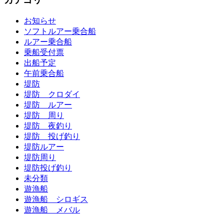
お知らせ
ソフトルアー乗合船
ルアー乗合船
乗船受付票
出船予定
午前乗合船
堤防
堤防 クロダイ
堤防 ルアー
堤防 周り
堤防 夜釣り
堤防 投げ釣り
堤防ルアー
堤防周り
堤防投げ釣り
未分類
遊漁船
遊漁船 シロギス
遊漁船 メバル