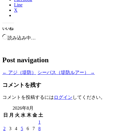
Line
X
いいね:
読み込み中…
Post navigation
←
アジ（堤防）
シーバス（堤防ルアー）
→
コメントを残す
コメントを投稿するには
ログイン
してください。
2026年8月
日
月
火
水
木
金
土
1
2
3
4
5
6
7
8