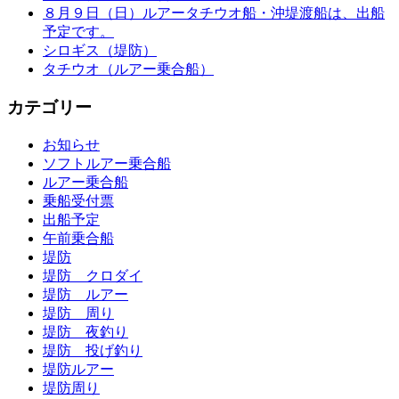
８月９日（日）ルアータチウオ船・沖堤渡船は、出船
予定です。
シロギス（堤防）
タチウオ（ルアー乗合船）
カテゴリー
お知らせ
ソフトルアー乗合船
ルアー乗合船
乗船受付票
出船予定
午前乗合船
堤防
堤防 クロダイ
堤防 ルアー
堤防 周り
堤防 夜釣り
堤防 投げ釣り
堤防ルアー
堤防周り