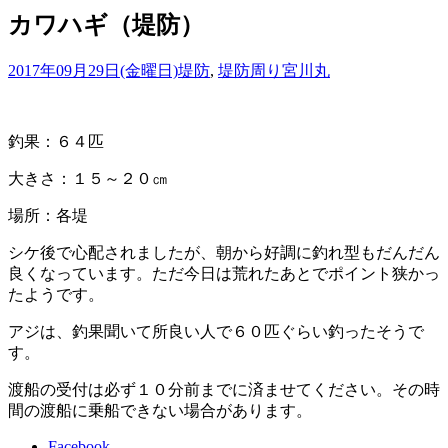
カワハギ（堤防）
2017年09月29日(金曜日)
堤防
,
堤防周り
宮川丸
釣果：６４匹
大きさ：１５～２０㎝
場所：各堤
シケ後で心配されましたが、朝から好調に釣れ型もだんだん
良くなっています。ただ今日は荒れたあとでポイント狭かっ
たようです。
アジは、釣果聞いて所良い人で６０匹ぐらい釣ったそうで
す。
渡船の受付は必ず１０分前までに済ませてください。その時
間の渡船に乗船できない場合があります。
Facebook