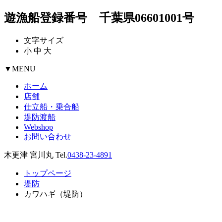
遊漁船登録番号 千葉県06601001号
文字サイズ
小
中
大
▼
MENU
ホーム
店舗
仕立船・乗合船
堤防渡船
Webshop
お問い合わせ
木更津 宮川丸 Tel.
0438-23-4891
トップページ
堤防
カワハギ（堤防）