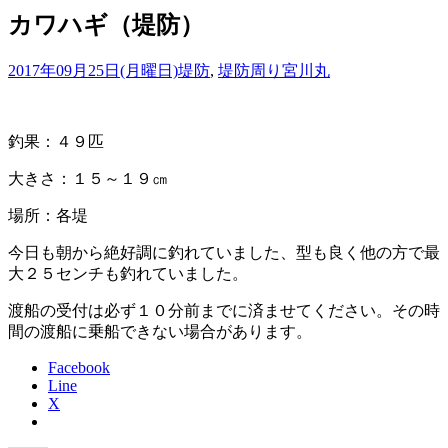
カワハギ（堤防）
2017年09月25日(月曜日)
堤防
,
堤防周り
宮川丸
釣果：４９匹
大きさ：１５～１９㎝
場所：各堤
今日も朝から絶好調に釣れていました、型も良く他の方で最
大２５センチも釣れていました。
渡船の受付は必ず１０分前までに済ませてください。その時
間の渡船に乗船できない場合があります。
Facebook
Line
X