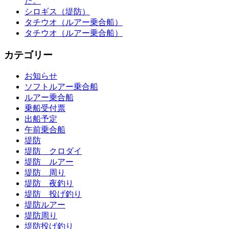
た。
シロギス（堤防）
タチウオ（ルアー乗合船）
タチウオ（ルアー乗合船）
カテゴリー
お知らせ
ソフトルアー乗合船
ルアー乗合船
乗船受付票
出船予定
午前乗合船
堤防
堤防 クロダイ
堤防 ルアー
堤防 周り
堤防 夜釣り
堤防 投げ釣り
堤防ルアー
堤防周り
堤防投げ釣り