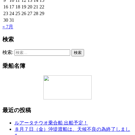
9
10
11
12
13
14
15
16
17
18
19
20
21
22
23
24
25
26
27
28
29
30
31
« 7月
検索
検索:
乗船名簿
最近の投稿
ルアータチウオ乗合船 出船予定！
８月７日（金）沖堤渡船は、天候不良の為終了しまし