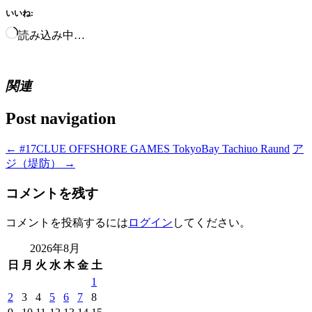
いいね:
読み込み中…
関連
Post navigation
←
#17CLUE OFFSHORE GAMES TokyoBay Tachiuo Raund
ア
ジ（堤防）
→
コメントを残す
コメントを投稿するには
ログイン
してください。
2026年8月
日
月
火
水
木
金
土
1
2
3
4
5
6
7
8