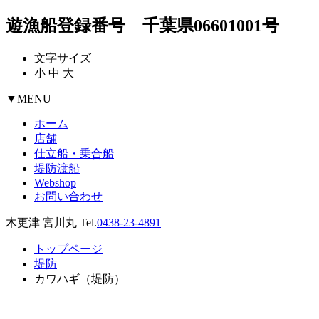
遊漁船登録番号 千葉県06601001号
文字サイズ
小
中
大
▼
MENU
ホーム
店舗
仕立船・乗合船
堤防渡船
Webshop
お問い合わせ
木更津 宮川丸 Tel.
0438-23-4891
トップページ
堤防
カワハギ（堤防）