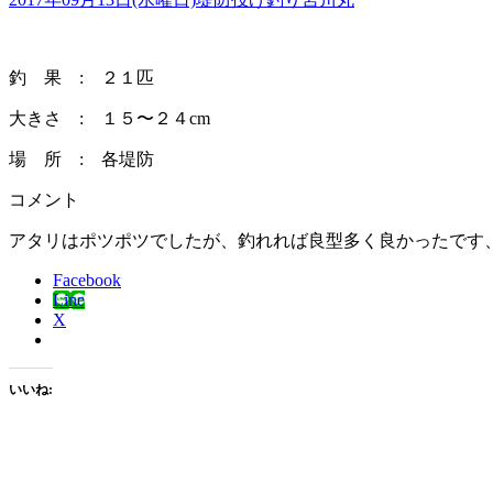
釣 果 : ２１匹
大きさ : １５〜２４cm
場 所 : 各堤防
コメント
アタリはポツポツでしたが、釣れれば良型多く良かったです
Facebook
Line
X
いいね: