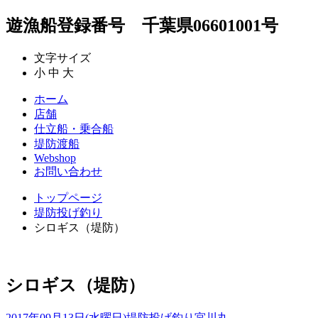
遊漁船登録番号 千葉県06601001号
文字サイズ
小
中
大
ホーム
店舗
仕立船・乗合船
堤防渡船
Webshop
お問い合わせ
トップページ
堤防投げ釣り
シロギス（堤防）
シロギス（堤防）
2017年09月13日(水曜日)
堤防投げ釣り
宮川丸