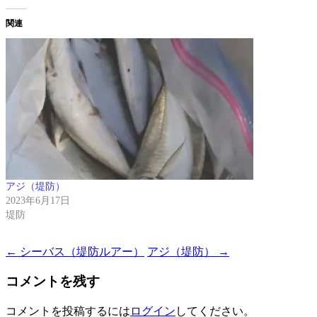
関連
アジ（堤防）
2023年6月17日
堤防
Post
←
シーバス（堤防ルアー）
アジ（堤防）
→
navigation
コメントを残す
コメントを投稿するには
ログイン
してください。