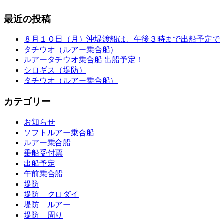
最近の投稿
８月１０日（月）沖堤渡船は、午後３時まで出船予定で
タチウオ（ルアー乗合船）
ルアータチウオ乗合船 出船予定！
シロギス（堤防）
タチウオ（ルアー乗合船）
カテゴリー
お知らせ
ソフトルアー乗合船
ルアー乗合船
乗船受付票
出船予定
午前乗合船
堤防
堤防 クロダイ
堤防 ルアー
堤防 周り