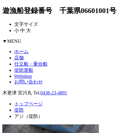
遊漁船登録番号 千葉県06601001号
文字サイズ
小
中
大
▼
MENU
ホーム
店舗
仕立船・乗合船
堤防渡船
Webshop
お問い合わせ
木更津 宮川丸 Tel.
0438-23-4891
トップページ
堤防
アジ（堤防）