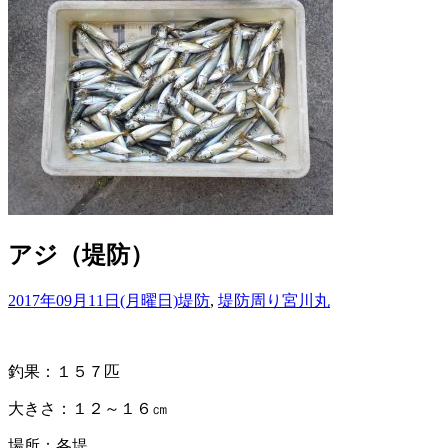
アジ（堤防）
2017年09月11日(月曜日)
堤防
,
堤防周り
宮川丸
釣果：１５７匹
大きさ：１２～１６㎝
場所：各堤