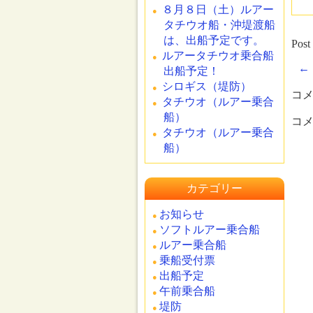
８月８日（土）ルアー
タチウオ船・沖堤渡船
は、出船予定です。
Post
ルアータチウオ乗合船
←
出船予定！
シロギス（堤防）
コ
タチウオ（ルアー乗合
船）
コ
タチウオ（ルアー乗合
船）
カテゴリー
お知らせ
ソフトルアー乗合船
ルアー乗合船
乗船受付票
出船予定
午前乗合船
堤防