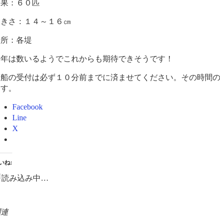
釣果：６０匹
大きさ：１４～１６㎝
場所：各堤
今年は数いるようでこれからも期待できそうです！
渡船の受付は必ず１０分前までに済ませてください。その時間
ます。
Facebook
Line
X
いね:
読み込み中…
関連