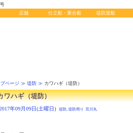
1号
店舗
仕立船・乗合船
堤防渡船
ップページ
堤防
カワハギ（堤防）
カワハギ（堤防）
2017年09月09日(土曜日)
堤防
,
堤防周り
宮川丸