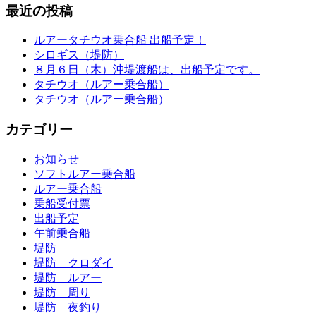
最近の投稿
ルアータチウオ乗合船 出船予定！
シロギス（堤防）
８月６日（木）沖堤渡船は、出船予定です。
タチウオ（ルアー乗合船）
タチウオ（ルアー乗合船）
カテゴリー
お知らせ
ソフトルアー乗合船
ルアー乗合船
乗船受付票
出船予定
午前乗合船
堤防
堤防 クロダイ
堤防 ルアー
堤防 周り
堤防 夜釣り