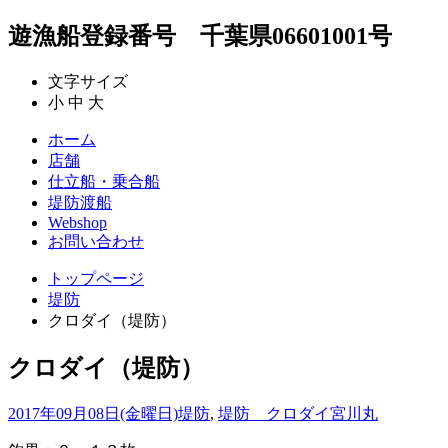
遊漁船登録番号 千葉県06601001号
文字サイズ
小
中
大
ホーム
店舗
仕立船・乗合船
堤防渡船
Webshop
お問い合わせ
トップページ
堤防
クロダイ（堤防）
クロダイ（堤防）
2017年09月08日(金曜日)
堤防
,
堤防 クロダイ
宮川丸