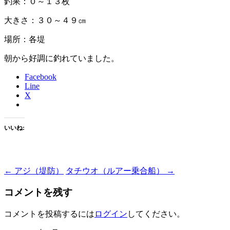
釣果：０～１３枚
大きさ：３０～４９㎝
場所：各堤
朝から好調に釣れていました。
Facebook
Line
X
いいね:
Post
←
アジ（堤防）
タチウオ（ルアー乗合船）
→
navigation
コメントを残す
コメントを投稿するには
ログイン
してください。