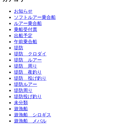
お知らせ
ソフトルアー乗合船
ルアー乗合船
乗船受付票
出船予定
午前乗合船
堤防
堤防 クロダイ
堤防 ルアー
堤防 周り
堤防 夜釣り
堤防 投げ釣り
堤防ルアー
堤防周り
堤防投げ釣り
未分類
遊漁船
遊漁船 シロギス
遊漁船 メバル