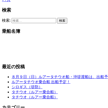
検索
検索:
乗船名簿
最近の投稿
８月９日（日）ルアータチウオ船・沖堤渡船は、出船予
ルアータチウオ乗合船 出船予定！
シロギス（堤防）
タチウオ（ルアー乗合船）
タチウオ（ルアー乗合船）
カテゴリー