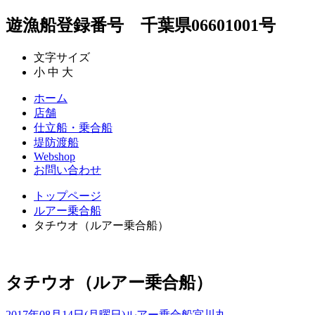
遊漁船登録番号 千葉県06601001号
文字サイズ
小
中
大
ホーム
店舗
仕立船・乗合船
堤防渡船
Webshop
お問い合わせ
トップページ
ルアー乗合船
タチウオ（ルアー乗合船）
タチウオ（ルアー乗合船）
2017年08月14日(月曜日)
ルアー乗合船
宮川丸