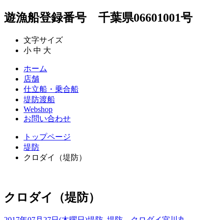
遊漁船登録番号 千葉県06601001号
文字サイズ
小
中
大
ホーム
店舗
仕立船・乗合船
堤防渡船
Webshop
お問い合わせ
トップページ
堤防
クロダイ（堤防）
クロダイ（堤防）
2017年07月27日(木曜日)
堤防
,
堤防 クロダイ
宮川丸