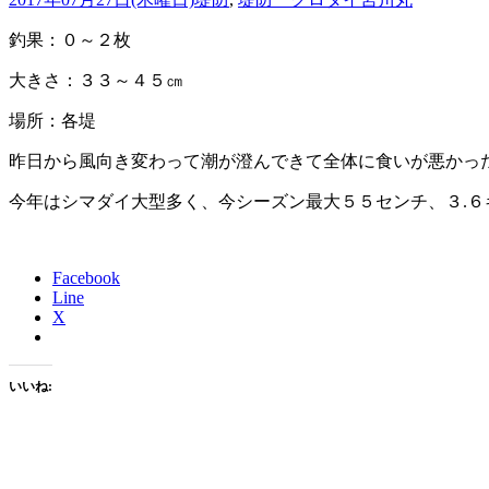
釣果：０～２枚
大きさ：３３～４５㎝
場所：各堤
昨日から風向き変わって潮が澄んできて全体に食いが悪かっ
今年はシマダイ大型多く、今シーズン最大５５センチ、３.６
Facebook
Line
X
いいね: