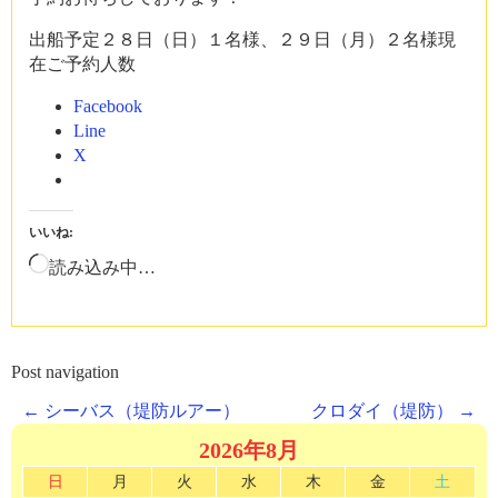
出船予定２８日（日）１名様、２９日（月）２名様現
在ご予約人数
Facebook
Line
X
いいね:
読み込み中…
Post navigation
←
シーバス（堤防ルアー）
クロダイ（堤防）
→
2026年8月
日
月
火
水
木
金
土