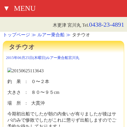
▼
MENU
0438-23-4891
木更津 宮川丸 Tel.
トップページ
ルアー乗合船
タチウオ
タチウオ
2015年06月25日(木曜日)
ルアー乗合船
宮川丸
釣 果 : ０〜２本
大きさ : ８０〜９５cm
場 所 : 大貫沖
今期初出船でしたが朝の内食いが有りましたが後はサ
バのみで惨敗でしたがこれに懲りず出船しますのでご
予約お待ちしております！