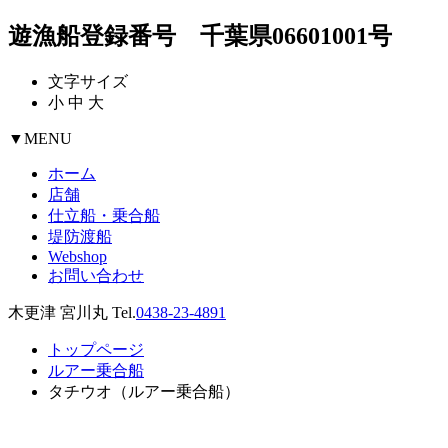
遊漁船登録番号 千葉県06601001号
文字サイズ
小
中
大
▼
MENU
ホーム
店舗
仕立船・乗合船
堤防渡船
Webshop
お問い合わせ
木更津 宮川丸 Tel.
0438-23-4891
トップページ
ルアー乗合船
タチウオ（ルアー乗合船）