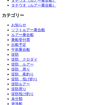
タチウオ（ルアー乗合船）
タチウオ（ルアー乗合船）
カテゴリー
お知らせ
ソフトルアー乗合船
ルアー乗合船
乗船受付票
出船予定
午前乗合船
堤防
堤防 クロダイ
堤防 ルアー
堤防 周り
堤防 夜釣り
堤防 投げ釣り
堤防ルアー
堤防周り
堤防投げ釣り
未分類
遊漁船