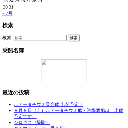
23
24
25
26
27
28
29
30
31
« 7月
検索
検索:
乗船名簿
最近の投稿
ルアータチウオ乗合船 出船予定！
８月８日（土）ルアータチウオ船・沖堤渡船は、出船
予定です。
シロギス（堤防）