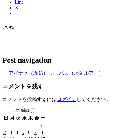
Line
X
いいね:
Post navigation
←
アイナメ（堤防）
シーバス（堤防ルアー）
→
コメントを残す
コメントを投稿するには
ログイン
してください。
2026年8月
日
月
火
水
木
金
土
1
2
3
4
5
6
7
8