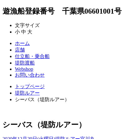
遊漁船登録番号 千葉県06601001号
文字サイズ
小
中
大
ホーム
店舗
仕立船・乗合船
堤防渡船
Webshop
お問い合わせ
トップページ
堤防ルアー
シーバス（堤防ルアー）
シーバス（堤防ルアー）
2020年12月29日(火曜日)
堤防ルアー
宮川丸