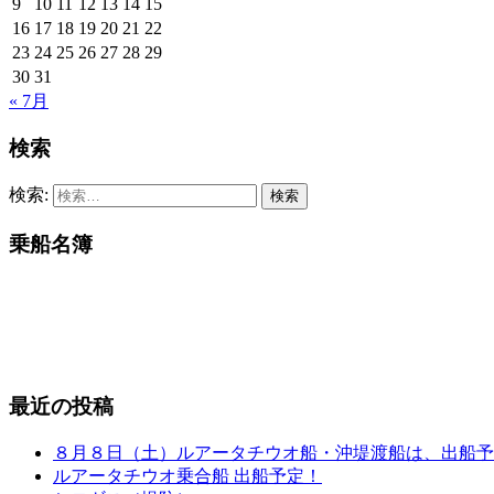
9
10
11
12
13
14
15
16
17
18
19
20
21
22
23
24
25
26
27
28
29
30
31
« 7月
検索
検索:
乗船名簿
最近の投稿
８月８日（土）ルアータチウオ船・沖堤渡船は、出船予
ルアータチウオ乗合船 出船予定！