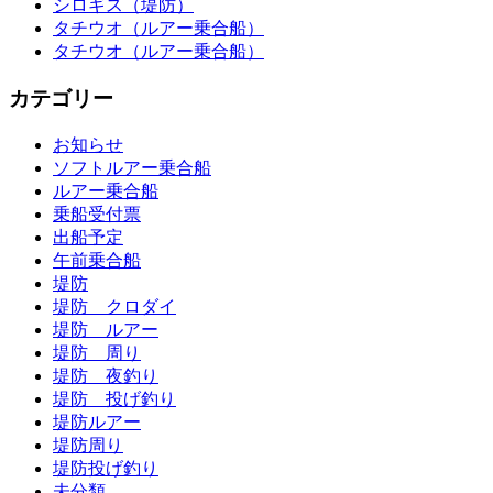
シロギス（堤防）
タチウオ（ルアー乗合船）
タチウオ（ルアー乗合船）
カテゴリー
お知らせ
ソフトルアー乗合船
ルアー乗合船
乗船受付票
出船予定
午前乗合船
堤防
堤防 クロダイ
堤防 ルアー
堤防 周り
堤防 夜釣り
堤防 投げ釣り
堤防ルアー
堤防周り
堤防投げ釣り
未分類