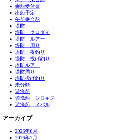
乗船受付票
出船予定
午前乗合船
堤防
堤防 クロダイ
堤防 ルアー
堤防 周り
堤防 夜釣り
堤防 投げ釣り
堤防ルアー
堤防周り
堤防投げ釣り
未分類
遊漁船
遊漁船 シロギス
遊漁船 メバル
アーカイブ
2026年8月
2026年7月