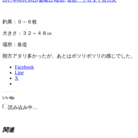
釣果：０～６枚
大きさ：３２～４８㎝
場所：各堤
朝方アタリ多かったが、あとはポツリポツリの感じでした。
Facebook
Line
X
いいね:
読み込み中…
関連