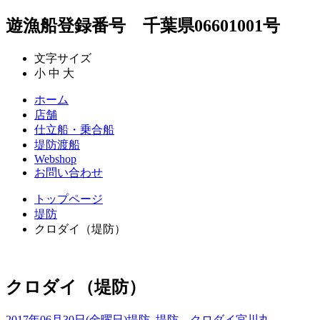
遊漁船登録番号 千葉県06601001号
文字サイズ
小
中
大
ホーム
店舗
仕立船・乗合船
堤防渡船
Webshop
お問い合わせ
トップページ
堤防
クロダイ（堤防）
クロダイ（堤防）
2017年06月30日(金曜日)
堤防
,
堤防 クロダイ
宮川丸