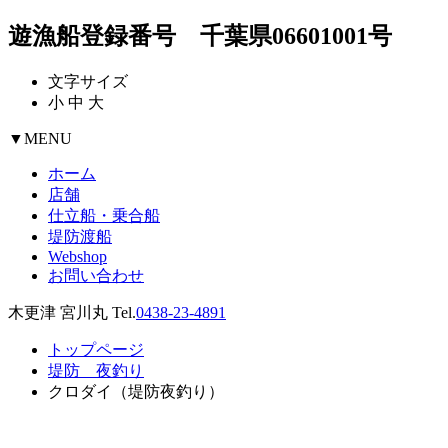
遊漁船登録番号 千葉県06601001号
文字サイズ
小
中
大
▼
MENU
ホーム
店舗
仕立船・乗合船
堤防渡船
Webshop
お問い合わせ
木更津 宮川丸 Tel.
0438-23-4891
トップページ
堤防 夜釣り
クロダイ（堤防夜釣り）