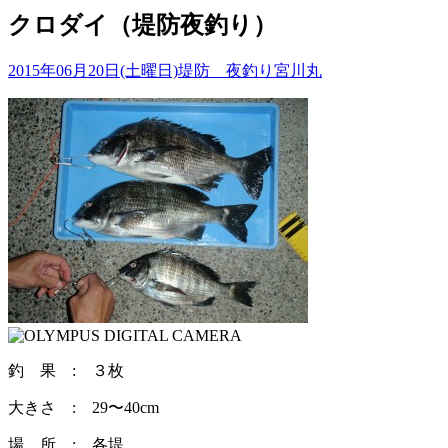
クロダイ（堤防夜釣り）
2015年06月20日(土曜日)
堤防 夜釣り
宮川丸
釣 果 : ３枚
大きさ : 29〜40cm
場 所 : 各堤