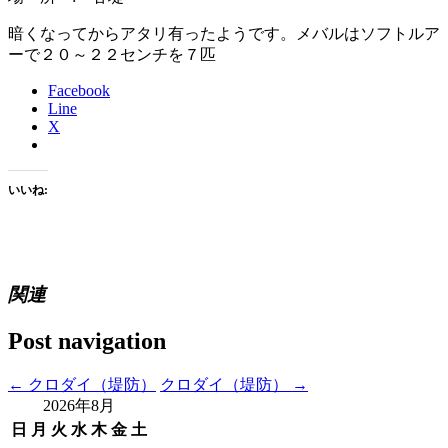
暗くなってからアタリ有ったようです。メバルはソフトルア
ーで２０～２２センチを７匹
Facebook
Line
X
いいね:
関連
Post navigation
←
クロダイ（堤防）
クロダイ（堤防）
→
2026年8月
日
月
火
水
木
金
土