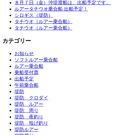
８月７日（金）沖堤渡船は、出船予定です。
ルアータチウオ乗合船 出船予定！
シロギス（堤防）
タチウオ（ルアー乗合船）
タチウオ（ルアー乗合船）
カテゴリー
お知らせ
ソフトルアー乗合船
ルアー乗合船
乗船受付票
出船予定
午前乗合船
堤防
堤防 クロダイ
堤防 ルアー
堤防 周り
堤防 夜釣り
堤防 投げ釣り
堤防ルアー