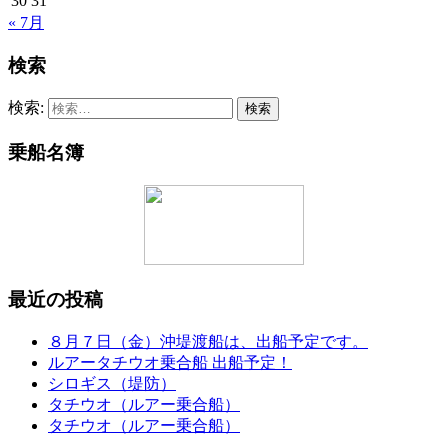
30
31
« 7月
検索
検索:
乗船名簿
最近の投稿
８月７日（金）沖堤渡船は、出船予定です。
ルアータチウオ乗合船 出船予定！
シロギス（堤防）
タチウオ（ルアー乗合船）
タチウオ（ルアー乗合船）