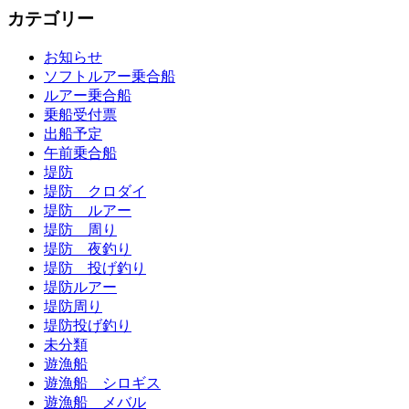
カテゴリー
お知らせ
ソフトルアー乗合船
ルアー乗合船
乗船受付票
出船予定
午前乗合船
堤防
堤防 クロダイ
堤防 ルアー
堤防 周り
堤防 夜釣り
堤防 投げ釣り
堤防ルアー
堤防周り
堤防投げ釣り
未分類
遊漁船
遊漁船 シロギス
遊漁船 メバル